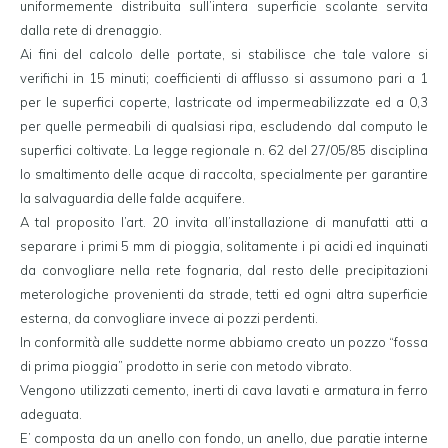
uniformemente distribuita sull’intera superficie scolante servita
dalla rete di drenaggio.
Ai fini del calcolo delle portate, si stabilisce che tale valore si
verifichi in 15 minuti; coefficienti di afflusso si assumono pari a 1
per le superfici coperte, lastricate od impermeabilizzate ed a 0,3
per quelle permeabili di qualsiasi ripa, escludendo dal computo le
superfici coltivate. La legge regionale n. 62 del 27/05/85 disciplina
lo smaltimento delle acque di raccolta, specialmente per garantire
la salvaguardia delle falde acquifere.
A tal proposito l’art. 20 invita all’installazione di manufatti atti a
separare i primi 5 mm di pioggia, solitamente i pi acidi ed inquinati
da convogliare nella rete fognaria, dal resto delle precipitazioni
meterologiche provenienti da strade, tetti ed ogni altra superficie
esterna, da convogliare invece ai pozzi perdenti.
In conformità alle suddette norme abbiamo creato un pozzo “fossa
di prima pioggia” prodotto in serie con metodo vibrato.
Vengono utilizzati cemento, inerti di cava lavati e armatura in ferro
adeguata.
E’ composta da un anello con fondo, un anello, due paratie interne