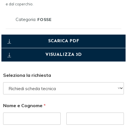
e dal coperchio.
Categoria:
FOSSE
SCARICA PDF
VISUALIZZA 3D
*
Seleziona la richiesta
*
r
i
c
h
i
Nome e Cognome
*
e
s
t
a