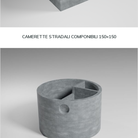
Leggi tutto
CAMERETTE STRADALI COMPONIBILI 150×150