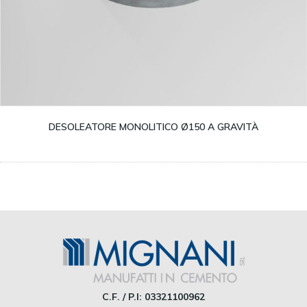
Leggi tutto
DESOLEATORE MONOLITICO Ø150 A GRAVITÀ
C.F. / P.I: 03321100962