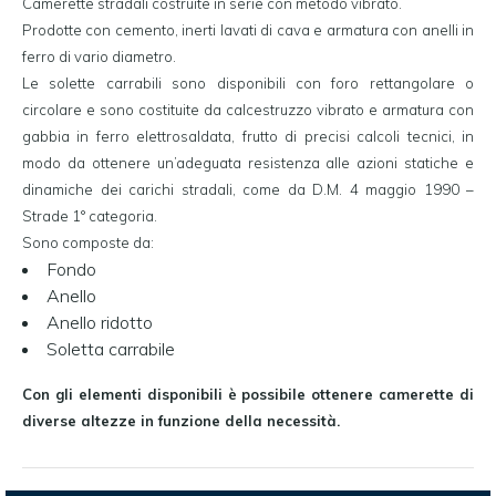
Camerette stradali costruite in serie con metodo vibrato.
Prodotte con cemento, inerti lavati di cava e armatura con anelli in
ferro di vario diametro.
Le solette carrabili sono disponibili con foro rettangolare o
circolare e sono costituite da calcestruzzo vibrato e armatura con
gabbia in ferro elettrosaldata, frutto di precisi calcoli tecnici, in
modo da ottenere un’adeguata resistenza alle azioni statiche e
dinamiche dei carichi stradali, come da
D.M. 4 maggio 1990
–
Strade 1° categoria.
Sono composte da:
Fondo
Anello
Anello ridotto
Soletta carrabile
Con gli elementi disponibili è possibile ottenere camerette di
diverse altezze in funzione della necessità.