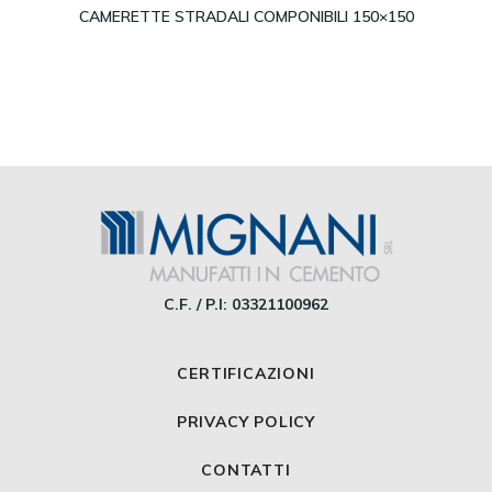
Leggi tutto
CAMERETTE STRADALI COMPONIBILI 150×150
C.F. / P.I: 03321100962
CERTIFICAZIONI
PRIVACY POLICY
CONTATTI