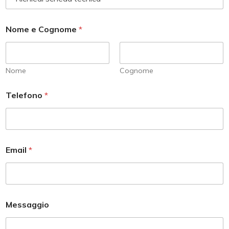
Nome e Cognome
*
Nome
Cognome
C
Telefono
*
o
g
n
o
m
e
Email
*
S
e
l
e
z
i
Messaggio
o
n